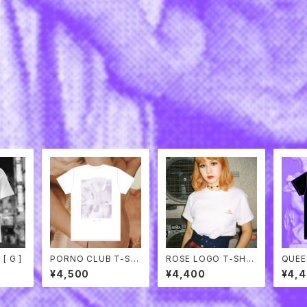
[ G ]
PORNO CLUB T-SHI
ROSE LOGO T-SHIR
QUEER
RTS
TS
¥4,500
¥4,400
¥4,