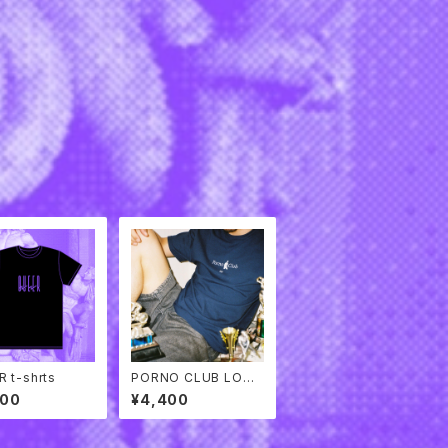
 t-shrts
PORNO CLUB LOGO
T-SHIRTS
400
¥4,400