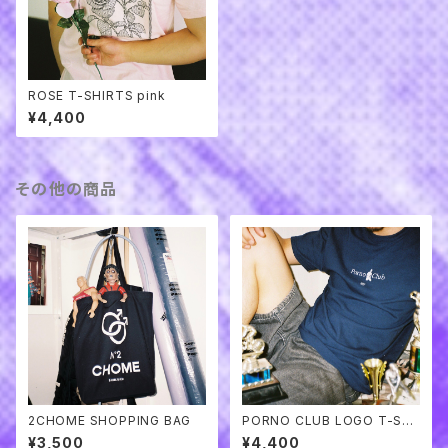
ROSE T-SHIRTS pink
¥4,400
その他の商品
2CHOME SHOPPING BAG
PORNO CLUB LOGO T-SHI
RTS
¥3,500
¥4,400