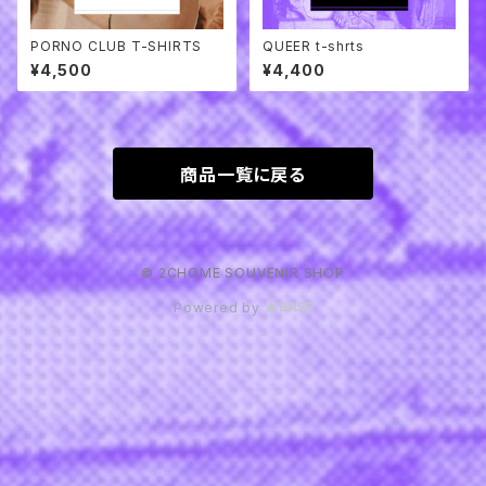
PORNO CLUB T-SHIRTS
QUEER t-shrts
¥4,500
¥4,400
商品一覧に戻る
© 2CHOME SOUVENIR SHOP
Powered by