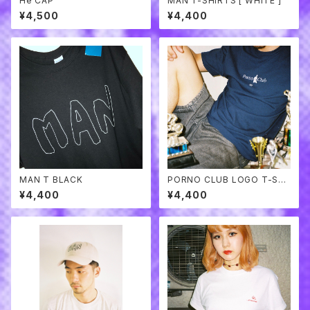
He CAP
MAN T-SHIRTS [ WHITE ]
¥4,500
¥4,400
MAN T BLACK
PORNO CLUB LOGO T-SHI
RTS
¥4,400
¥4,400