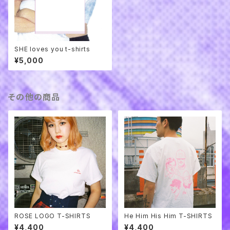
SHE loves you t-shirts
¥5,000
その他の商品
ROSE LOGO T-SHIRTS
He Him His Him T-SHIRTS
¥4,400
¥4,400