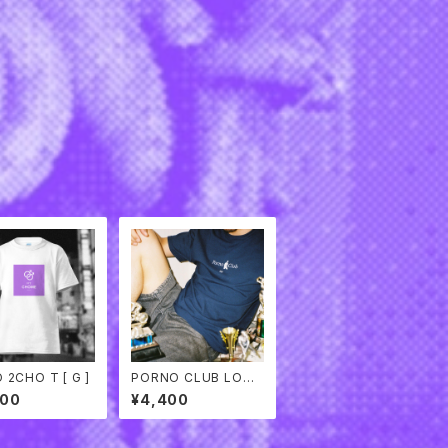
 2CHO T [ G ]
PORNO CLUB LOGO
T-SHIRTS
400
¥4,400