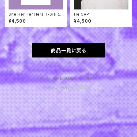
She Her Her Hers T-SHIRT
He CAP
S
¥4,500
¥4,500
商品一覧に戻る
© 2CHOME SOUVENIR SHOP
Powered by