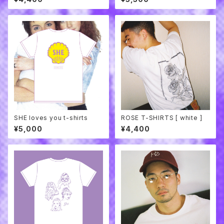
SHE loves you t-shirts
ROSE T-SHIRTS [ white ]
¥5,000
¥4,400