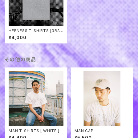
HERNESS T-SHIRTS [GRA
Y]
¥4,000
その他の商品
MAN T-SHIRTS [ WHITE ]
MAN CAP
¥4,400
¥5,500