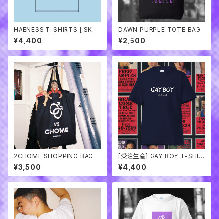
HAENESS T-SHIRTS [ SKY
DAWN PURPLE TOTE BAG
BLUE ]
¥4,400
¥2,500
2CHOME SHOPPING BAG
[受注生産] GAY BOY T-SHIR
TS
¥3,500
¥4,400