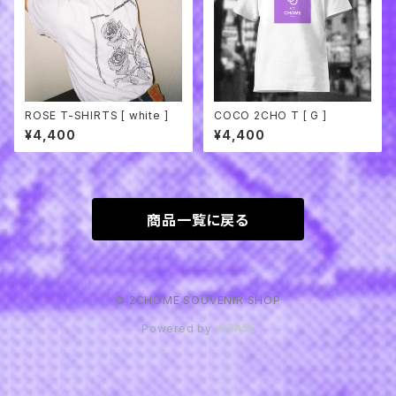
ROSE T-SHIRTS [ white ]
COCO 2CHO T [ G ]
¥4,400
¥4,400
商品一覧に戻る
© 2CHOME SOUVENIR SHOP
Powered by