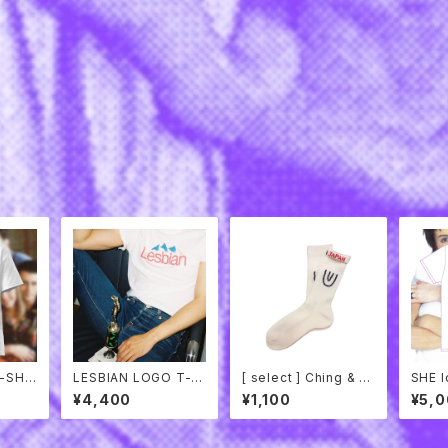
-SHIR
LESBIAN LOGO T-S
[ select ] Ching & C
SHE l
HIRTS
o. "Symbol Socks
rts
¥4,400
¥1,100
¥5,