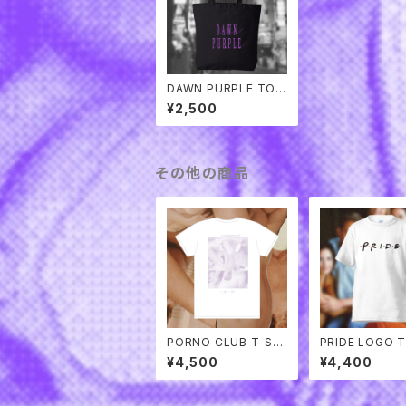
DAWN PURPLE TOT
E BAG
¥2,500
その他の商品
PORNO CLUB T-SHI
PRIDE LOGO T
RTS
TS
¥4,500
¥4,400