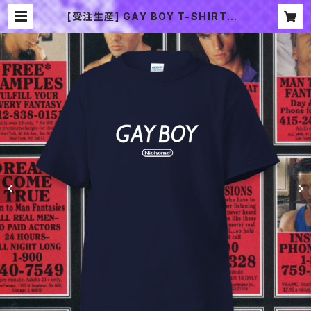
[受注生産] GAY BOY T-SHIRTS |
2CHOME SOUVENIR SHOP