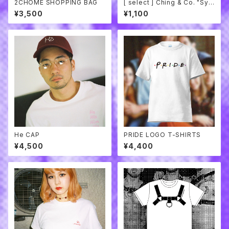
2CHOME SHOPPING BAG
[ select ] Ching & Co. "Sym
bol Socks
¥3,500
¥1,100
He CAP
PRIDE LOGO T-SHIRTS
¥4,500
¥4,400