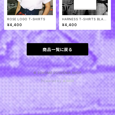
ROSE LOGO T-SHIRTS
HARNESS T-SHIRTS BLAC
K
¥4,400
¥4,400
商品一覧に戻る
© 2CHOME SOUVENIR SHOP
Powered by